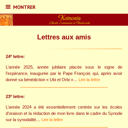
MONTRER
MONTRER
Skip
to
content
Lettres aux amis
Koïnonia – Liberté,
e
24
lettre:
Communion et
L’année 2025, année jubilaire placée sous le signe de
l’espérance, inaugurée par le Pape François qui, après avoir
Miséricorde
donné sa bénédiction « Ubi et Orbi »…
Lire la lettre
e
23
lettre:
L’année 2024 a été essentiellement centrée sur les écoles
d’oraison et la rédaction de mon livre dans le cadre du Synode
sur la synodalité…
Lire la lettre