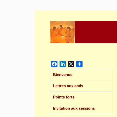
Skip
to
content
Facebook
LinkedIn
X
Partager
Bienvenue
Lettres aux amis
Points forts
Invitation aux sessions