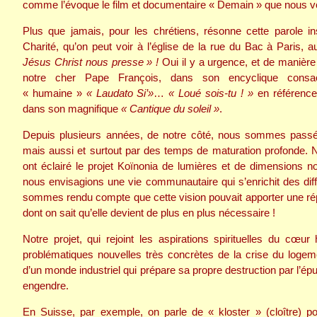
comme l’évoque le film et documentaire « Demain » que nous
Plus que jamais, pour les chrétiens, résonne cette parole i
Charité, qu’on peut voir à l’église de la rue du Bac à Paris, 
Jésus Christ nous presse » !
Oui il y a urgence, et de manièr
notre cher Pape François, dans son encyclique consac
« humaine »
« Laudato Si’»
…
« Loué sois-tu ! »
en référence 
dans son magnifique
« Cantique du soleil »
.
Depuis plusieurs années, de notre côté, nous sommes pass
mais aussi et surtout par des temps de maturation profonde. N
ont éclairé le projet Koïnonia de lumières et de dimensions no
nous envisagions une vie communautaire qui s’enrichit des dif
sommes rendu compte que cette vision pouvait apporter une rép
dont on sait qu’elle devient de plus en plus nécessaire !
Notre projet, qui rejoint les aspirations spirituelles du 
problématiques nouvelles très concrètes de la crise du logeme
d’un monde industriel qui prépare sa propre destruction par l’ép
engendre.
En Suisse, par exemple, on parle de « kloster » (cloître) po