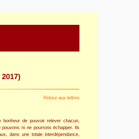
té, Communion et
r 2017)
Retour aux lettres
e bonheur de pouvoir relever chacun,
 pouvons ni ne pourrons échapper. Ils
aux, dans une totale interdépendance,