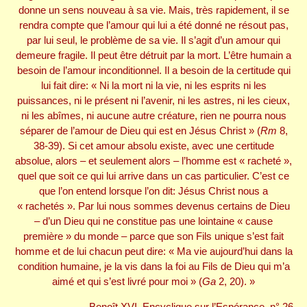
donne un sens nouveau à sa vie. Mais, très rapidement, il se
rendra compte que l’amour qui lui a été donné ne résout pas,
par lui seul, le problème de sa vie. Il s’agit d’un amour qui
demeure fragile. Il peut être détruit par la mort. L’être humain a
besoin de l’amour inconditionnel. Il a besoin de la certitude qui
lui fait dire: « Ni la mort ni la vie, ni les esprits ni les
puissances, ni le présent ni l’avenir, ni les astres, ni les cieux,
ni les abîmes, ni aucune autre créature, rien ne pourra nous
séparer de l’amour de Dieu qui est en Jésus Christ » (
Rm
8,
38-39). Si cet amour absolu existe, avec une certitude
absolue, alors – et seulement alors – l’homme est « racheté »,
quel que soit ce qui lui arrive dans un cas particulier. C’est ce
que l’on entend lorsque l’on dit: Jésus Christ nous a
« rachetés ». Par lui nous sommes devenus certains de Dieu
– d’un Dieu qui ne constitue pas une lointaine « cause
première » du monde – parce que son Fils unique s’est fait
homme et de lui chacun peut dire: « Ma vie aujourd’hui dans la
condition humaine, je la vis dans la foi au Fils de Dieu qui m’a
aimé et qui s’est livré pour moi » (
Ga
2, 20). »
Benoît XVI, Encyclique sur l’Espérance, n° 26