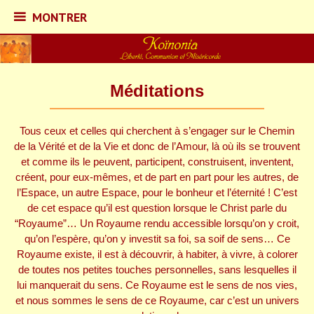
MONTRER
MONTRER
Skip
to
content
Méditations
Koïnonia – Liberté,
Tous ceux et celles qui cherchent à s’engager sur le Chemin
de la Vérité et de la Vie et donc de l’Amour, là où ils se trouvent
Communion et
et comme ils le peuvent, participent, construisent, inventent,
créent, pour eux-mêmes, et de part en part pour les autres, de
Miséricorde
l’Espace, un autre Espace, pour le bonheur et l’éternité ! C’est
de cet espace qu’il est question lorsque le Christ parle du
“Royaume”… Un Royaume rendu accessible lorsqu’on y croit,
qu’on l’espère, qu’on y investit sa foi, sa soif de sens… Ce
Royaume existe, il est à découvrir, à habiter, à vivre, à colorer
de toutes nos petites touches personnelles, sans lesquelles il
lui manquerait du sens. Ce Royaume est le sens de nos vies,
et nous sommes le sens de ce Royaume, car c’est un univers