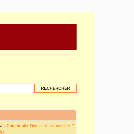
té, Communion et
 à :
Contempler Dieu, est-ce possible ?
2)