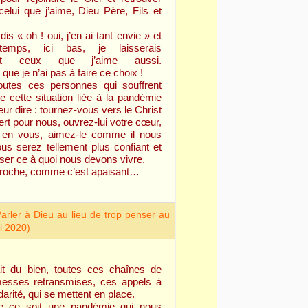
celui que j’aime, Dieu Père, Fils et
dis « oh ! oui, j’en ai tant envie » et
mps, ici bas, je laisserais
ent ceux que j’aime aussi.
ue je n’ai pas à faire ce choix !
utes ces personnes qui souffrent
e cette situation liée à la pandémie
leur dire : tournez-vous vers le Christ
fert pour nous, ouvrez-lui votre cœur,
ir en vous, aimez-le comme il nous
ous serez tellement plus confiant et
rser ce à quoi nous devons vivre.
i proche, comme c’est apaisant…
arler à Dieu au lieu de trop penser au
i 2020)
t du bien, toutes ces chaînes de
messes retransmises, ces appels à
idarité, qui se mettent en place.
 ce soit une pandémie qui nous