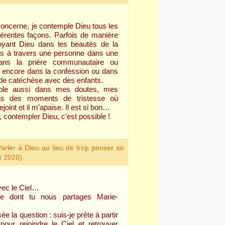
oncerne, je contemple Dieu tous les
fférentes façons. Parfois de manière
voyant Dieu dans les beautés de la
ois à travers une personne dans une
dans la prière communautaire ou
 encore dans la confession ou dans
de catéchèse avec des enfants.
ple aussi dans mes doutes, mes
ns des moments de tristesse où
ejoint et il m’apaise. Il est si bon…
 contempler Dieu, c’est possible !
arler à Dieu au lieu de trop penser au
i 2020)
vec le Ciel…
e dont tu nous partages Marie-
e la question : suis-je prête à partir
 pour rejoindre le Ciel et retrouver