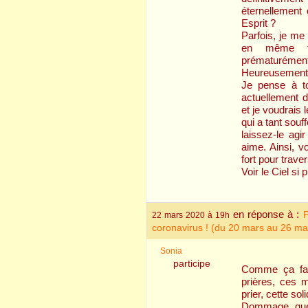
éternellement 
Esprit ?
Parfois, je me 
en même te
prématurém
Heureusement q
Je pense à to
actuellement d
et je voudrais 
qui a tant souf
laissez-le ag
aime. Ainsi, v
fort pour trave
Voir le Ciel s
en réponse à :
P
22 mars 2020 à 19h
coronavirus ! (du 20 mars au 26 ma
Sonia
participe
Comme ça fai
prières, ces 
prier, cette sol
Dommage que