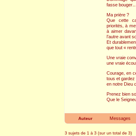
fasse bouger
Ma prière ?
Que cette c
priorités, à m
à aimer davan
l’autre avant 
Et durablement
que tout « rent
Une vraie conv
une vraie écou
Courage, en c
tous et gardez
en notre Dieu 
Prenez bien so
Que le Seigneu
Messages
Auteur
3 sujets de 1 à 3 (sur un total de 3)