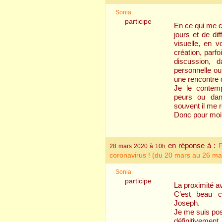
Sonia
participe
En ce qui me c
jours et de di
visuelle, en 
création, parf
discussion, 
personnelle ou
une rencontre 
Je le contem
peurs ou da
souvent il me r
Donc pour moi,
en réponse à :
P
28 mars 2020 à 10h
coronavirus ! (du 20 mars au 26 ma
Sonia
participe
La proximité a
C’est beau c
Joseph.
Je me suis posé
définitivement