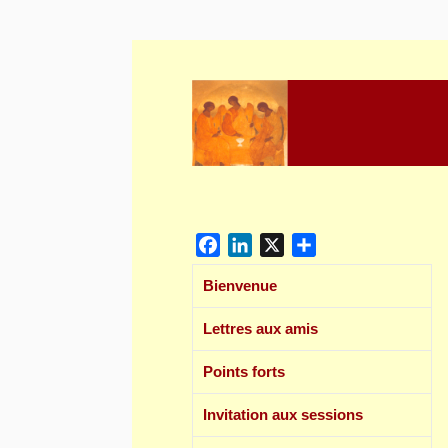
Skip
to
content
Facebook
LinkedIn
X
Partager
Bienvenue
Lettres aux amis
Points forts
Invitation aux sessions