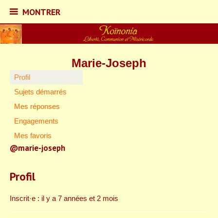
MONTRER
MONTRER
Skip
to
content
Marie-Joseph
Koïnonia – Liberté,
Profil
Sujets démarrés
Communion et
Mes réponses
Engagements
Miséricorde
Mes favoris
@marie-joseph
Profil
Inscrit·e : il y a 7 années et 2 mois